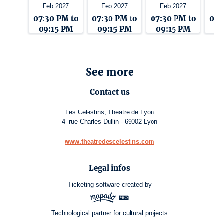
Feb 2027
Feb 2027
Feb 2027
07:30 PM to
07:30 PM to
07:30 PM to
07
09:15 PM
09:15 PM
09:15 PM
0
See more
Contact us
Les Célestins, Théâtre de Lyon
4, rue Charles Dullin - 69002 Lyon
www.theatredescelestins.com
Legal infos
Ticketing software
created by
Technological partner for cultural projects