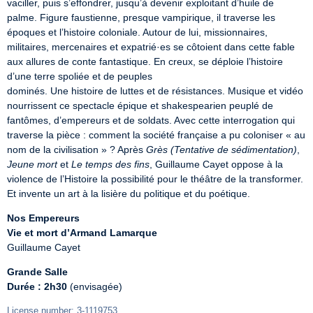
vaciller, puis s’effondrer, jusqu’à devenir exploitant d’huile de 
palme. Figure faustienne, presque vampirique, il traverse les 
époques et l’histoire coloniale. Autour de lui, missionnaires, 
militaires, mercenaires et expatrié·es se côtoient dans cette fable 
aux allures de conte fantastique. En creux, se déploie l’histoire 
d’une terre spoliée et de peuples

dominés. Une histoire de luttes et de résistances. Musique et vidéo 
nourrissent ce spectacle épique et shakespearien peuplé de 
fantômes, d’empereurs et de soldats. Avec cette interrogation qui 
traverse la pièce : comment la société française a pu coloniser « au 
nom de la civilisation » ? Après 
Grès (Tentative de sédimentation)
, 
Jeune mort
 et 
Le temps des fins
, Guillaume Cayet oppose à la 
violence de l’Histoire la possibilité pour le théâtre de la transformer. 
Et invente un art à la lisière du politique et du poétique.
Nos Empereurs
Vie et mort d’Armand Lamarque
Guillaume Cayet
Grande Salle
Durée : 2h30
 (envisagée)
License number: 3-1119753