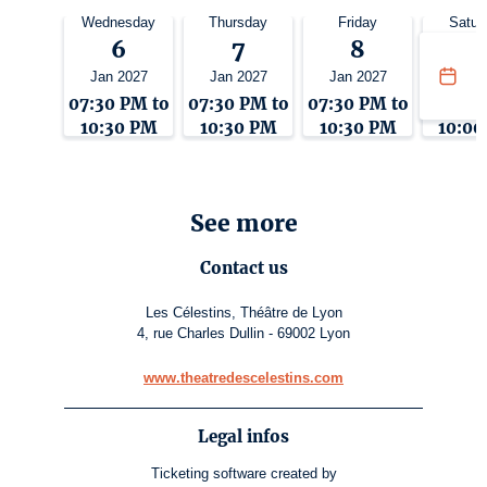
Wednesday
Thursday
Friday
Satur
6
7
8
9
Jan 2027
Jan 2027
Jan 2027
Jan 2
07:30 PM to
07:30 PM to
07:30 PM to
07:00 
10:30 PM
10:30 PM
10:30 PM
10:00
See more
Contact us
Les Célestins, Théâtre de Lyon
4, rue Charles Dullin - 69002 Lyon
www.theatredescelestins.com
Legal infos
Ticketing software
created by