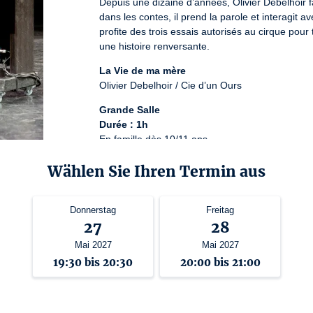
Depuis une dizaine d’années, Olivier Debelhoir
dans les contes, il prend la parole et interagit ave
profite des trois essais autorisés au cirque pour 
une histoire renversante.
La Vie de ma mère
Olivier Debelhoir / Cie d’un Ours
Grande Salle
Durée : 1h
En famille dès 10/11 ans
Lizenznummer: 3-1119753
Wählen Sie Ihren Termin aus
Donnerstag
Freitag
27
28
Mai 2027
Mai 2027
19:30 bis 20:30
20:00 bis 21:00