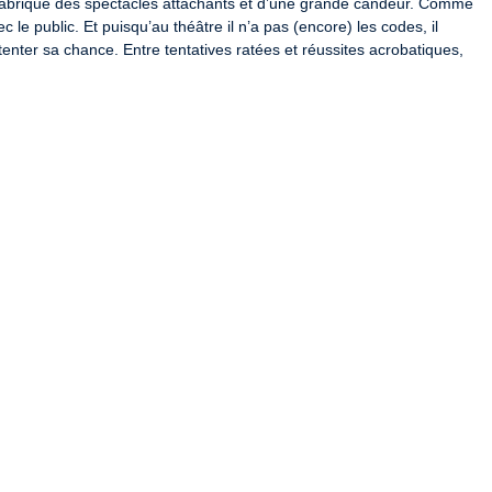
 fabrique des spectacles attachants et d’une grande candeur. Comme 
c le public. Et puisqu’au théâtre il n’a pas (encore) les codes, il 
tenter sa chance. Entre tentatives ratées et réussites acrobatiques, 