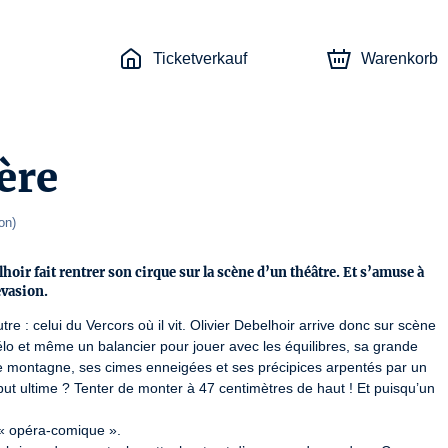
Ticketverkauf
Warenkorb
ère
on
)
lhoir fait rentrer son cirque sur la scène d’un théâtre. Et s’amuse à
vasion.
re : celui du Vercors où il vit. Olivier Debelhoir arrive donc sur scène 
lo et même un balancier pour jouer avec les équilibres, sa grande 
 une montagne, ses cimes enneigées et ses précipices arpentés par un 
but ultime ? Tenter de monter à 47 centimètres de haut ! Et puisqu’un 
 « opéra-comique ».
